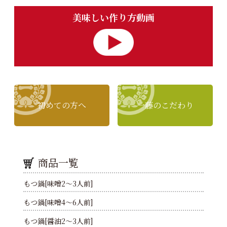
美味しい作り方動画
初めての方へ
一藤のこだわり
商品一覧
もつ鍋[味噌2～3人前]
もつ鍋[味噌4～6人前]
もつ鍋[醤油2～3人前]