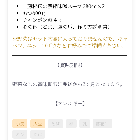
一藤秘伝の濃縮味噌スープ 380cc×2
もつ600ｇ
チャンポン麺 4玉
その他（ごま、鷹の爪、作り方説明書）
※野菜はセット内容に入っておりませんので、キャ
ベツ、ニラ、ゴボウなどお好みでご準備ください。
【賞味期限】
野菜なしの賞味期限は発送から2ヶ月となります。
【アレルギー】
小麦
大豆
そば
卵
乳
落花生
えび
かに