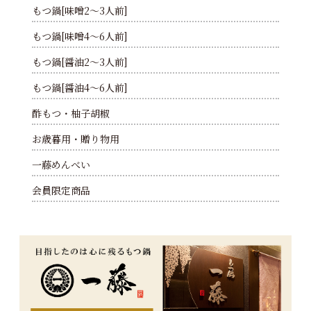
もつ鍋[味噌2～3人前]
もつ鍋[味噌4～6人前]
もつ鍋[醤油2～3人前]
もつ鍋[醤油4～6人前]
酢もつ・柚子胡椒
お歳暮用・贈り物用
一藤めんべい
会員限定商品