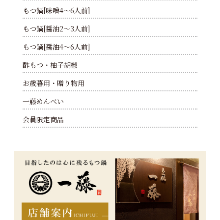
もつ鍋[味噌4～6人前]
もつ鍋[醤油2～3人前]
もつ鍋[醤油4～6人前]
酢もつ・柚子胡椒
お歳暮用・贈り物用
一藤めんべい
会員限定商品