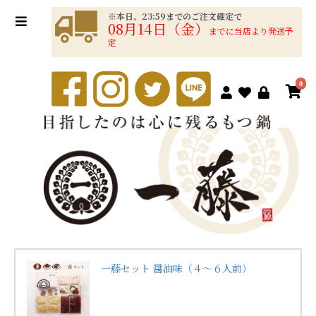
※本日、23:59までのご注文確定で
08月14日（金）
までに当店より発送予
定
0
一藤セット 醤油味（４～６人前）